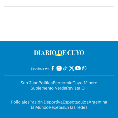
Seguinos en:
San Juan
Política
Economía
Cuyo Minero
Suplemento Verde
Revista OH
Policiales
Pasión Deportiva
Espectáculos
Argentina
El Mundo
Recetas
En las redes