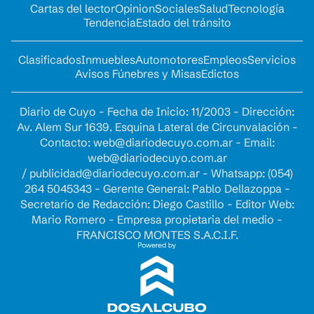
Cartas del lector
Opinion
Sociales
Salud
Tecnología
Tendencia
Estado del tránsito
Clasificados
Inmuebles
Automotores
Empleos
Servicios
Avisos Fúnebres y Misas
Edictos
Diario de Cuyo - Fecha de Inicio: 11/2003 - Dirección:
Av. Alem Sur 1639. Esquina Lateral de Circunvalación -
Contacto:
web@diariodecuyo.com.ar
- Email:
web@diariodecuyo.com.ar
/
publicidad@diariodecuyo.com.ar
-
Whatsapp: (054)
264 5045343 - Gerente General: Pablo Dellazoppa -
Secretario de Redacción: Diego Castillo - Editor Web:
Mario Romero - Empresa propietaria del medio -
FRANCISCO MONTES S.A.C.I.F.