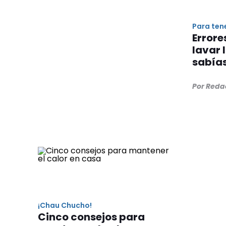
Para ten
Errore
lavar 
sabía
Por Reda
¡Chau Chucho!
Cinco consejos para