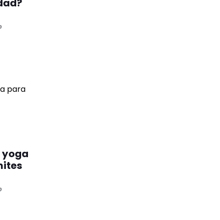
edad?
o
e yoga
mites
o