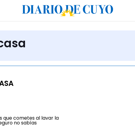
 casa
CASA