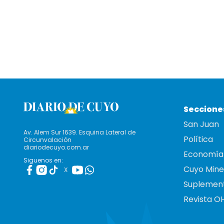
Seccione
San Juan
Av. Alem Sur 1639. Esquina Lateral de
Política
Circunvalación
diariodecuyo.com.ar
Economía
Siguenos en:
Cuyo Mine
X
Suplemen
Revista O