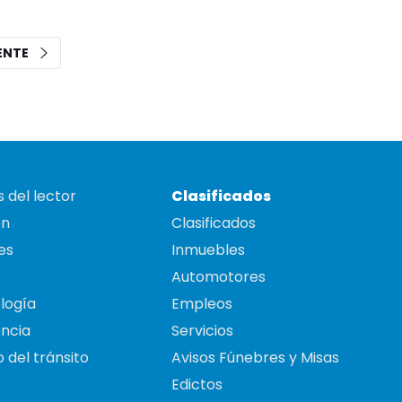
IENTE
 del lector
Clasificados
on
Clasificados
es
Inmuebles
Automotores
logía
Empleos
ncia
Servicios
 del tránsito
Avisos Fúnebres y Misas
Edictos