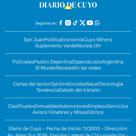
Seguinos en:
San Juan
Política
Economía
Cuyo Minero
Suplemento Verde
Revista OH
Policiales
Pasión Deportiva
Espectáculos
Argentina
El Mundo
Recetas
En las redes
Cartas del lector
Opinion
Sociales
Salud
Tecnología
Tendencia
Estado del tránsito
Clasificados
Inmuebles
Automotores
Empleos
Servicios
Avisos Fúnebres y Misas
Edictos
Diario de Cuyo - Fecha de Inicio: 11/2003 - Dirección:
Av. Alem Sur 1639. Esquina Lateral de Circunvalación -