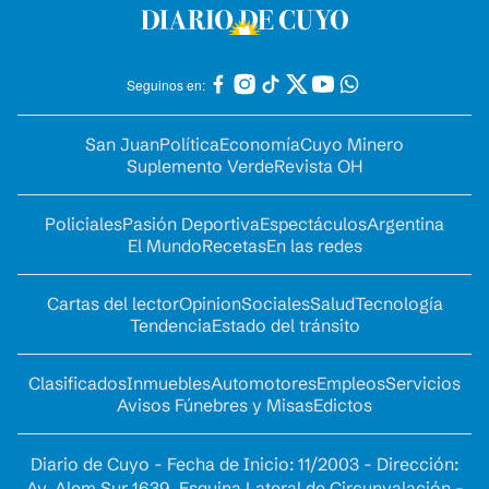
Seguinos en:
San Juan
Política
Economía
Cuyo Minero
Suplemento Verde
Revista OH
Policiales
Pasión Deportiva
Espectáculos
Argentina
El Mundo
Recetas
En las redes
Cartas del lector
Opinion
Sociales
Salud
Tecnología
Tendencia
Estado del tránsito
Clasificados
Inmuebles
Automotores
Empleos
Servicios
Avisos Fúnebres y Misas
Edictos
Diario de Cuyo - Fecha de Inicio: 11/2003 - Dirección:
Av. Alem Sur 1639. Esquina Lateral de Circunvalación -