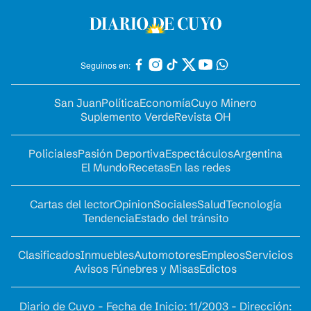
Seguinos en:
San Juan
Política
Economía
Cuyo Minero
Suplemento Verde
Revista OH
Policiales
Pasión Deportiva
Espectáculos
Argentina
El Mundo
Recetas
En las redes
Cartas del lector
Opinion
Sociales
Salud
Tecnología
Tendencia
Estado del tránsito
Clasificados
Inmuebles
Automotores
Empleos
Servicios
Avisos Fúnebres y Misas
Edictos
Diario de Cuyo - Fecha de Inicio: 11/2003 - Dirección: