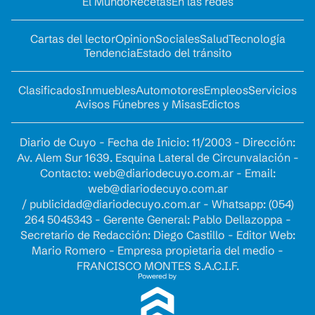
El Mundo
Recetas
En las redes
Cartas del lector
Opinion
Sociales
Salud
Tecnología
Tendencia
Estado del tránsito
Clasificados
Inmuebles
Automotores
Empleos
Servicios
Avisos Fúnebres y Misas
Edictos
Diario de Cuyo - Fecha de Inicio: 11/2003 - Dirección:
Av. Alem Sur 1639. Esquina Lateral de Circunvalación -
Contacto:
web@diariodecuyo.com.ar
- Email:
web@diariodecuyo.com.ar
/
publicidad@diariodecuyo.com.ar
-
Whatsapp: (054)
264 5045343 - Gerente General: Pablo Dellazoppa -
Secretario de Redacción: Diego Castillo - Editor Web:
Mario Romero - Empresa propietaria del medio -
FRANCISCO MONTES S.A.C.I.F.