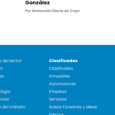
González
Por
Redacción Diario de Cuyo
 del lector
Clasificados
on
Clasificados
es
Inmuebles
Automotores
logía
Empleos
ncia
Servicios
 del tránsito
Avisos Fúnebres y Misas
Edictos