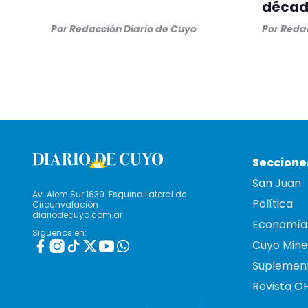
década
Por
Redacción Diario de Cuyo
Por
Redac
Seccione
San Juan
Av. Alem Sur 1639. Esquina Lateral de
Política
Circunvalación
diariodecuyo.com.ar
Economía
Siguenos en:
Cuyo Mine
Suplemen
Revista O