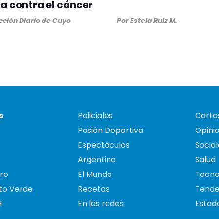
 contra el cáncer
ción Diario de Cuyo
Por
Estela Ruiz M.
s
Policiales
Cartas
Pasión Deportiva
Opini
Espectáculos
Social
Argentina
Salud
ro
El Mundo
Tecno
to Verde
Recetas
Tende
H
En las redes
Estado