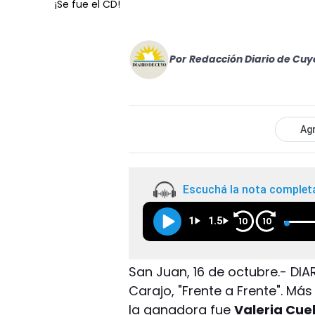
¡Se fue el CD!
Por
Redacción Diario de Cuy
Agr
Escuchá la nota complet
1
1.5
10
10
San Juan, 16 de octubre.- DIA
Carajo, "Frente a Frente". Más
la ganadora fue
Valeria Cue