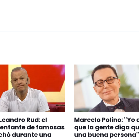
Leandro Rud: el
Marcelo Polino: "Yo 
sentante de famosas
que la gente diga q
chó durante una
una buena persona"