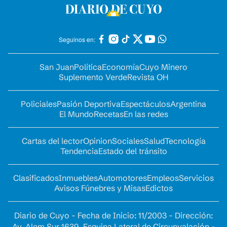
Seguinos en:
San Juan
Política
Economía
Cuyo Minero
Suplemento Verde
Revista OH
Policiales
Pasión Deportiva
Espectáculos
Argentina
El Mundo
Recetas
En las redes
Cartas del lector
Opinion
Sociales
Salud
Tecnología
Tendencia
Estado del tránsito
Clasificados
Inmuebles
Automotores
Empleos
Servicios
Avisos Fúnebres y Misas
Edictos
Diario de Cuyo - Fecha de Inicio: 11/2003 - Dirección:
Av. Alem Sur 1639. Esquina Lateral de Circunvalación -