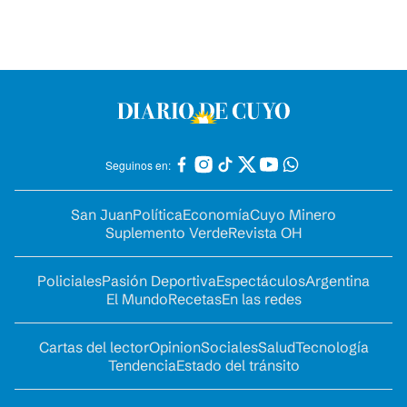
Seguinos en:
San Juan
Política
Economía
Cuyo Minero
Suplemento Verde
Revista OH
Policiales
Pasión Deportiva
Espectáculos
Argentina
El Mundo
Recetas
En las redes
Cartas del lector
Opinion
Sociales
Salud
Tecnología
Tendencia
Estado del tránsito