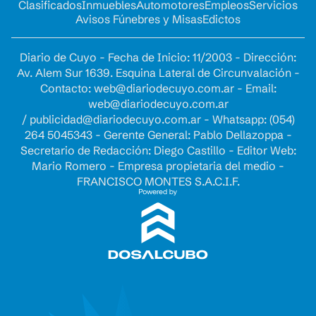
Clasificados
Inmuebles
Automotores
Empleos
Servicios
Avisos Fúnebres y Misas
Edictos
Diario de Cuyo - Fecha de Inicio: 11/2003 - Dirección:
Av. Alem Sur 1639. Esquina Lateral de Circunvalación -
Contacto:
web@diariodecuyo.com.ar
- Email:
web@diariodecuyo.com.ar
/
publicidad@diariodecuyo.com.ar
-
Whatsapp: (054)
264 5045343 - Gerente General: Pablo Dellazoppa -
Secretario de Redacción: Diego Castillo - Editor Web:
Mario Romero - Empresa propietaria del medio -
FRANCISCO MONTES S.A.C.I.F.