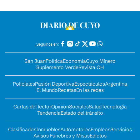
Seguinos en:
San Juan
Política
Economía
Cuyo Minero
Suplemento Verde
Revista OH
Policiales
Pasión Deportiva
Espectáculos
Argentina
El Mundo
Recetas
En las redes
Cartas del lector
Opinion
Sociales
Salud
Tecnología
Tendencia
Estado del tránsito
Clasificados
Inmuebles
Automotores
Empleos
Servicios
Avisos Fúnebres y Misas
Edictos