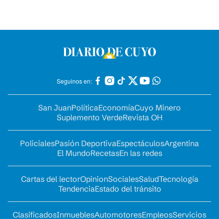
Seguinos en:
San Juan
Política
Economía
Cuyo Minero
Suplemento Verde
Revista OH
Policiales
Pasión Deportiva
Espectáculos
Argentina
El Mundo
Recetas
En las redes
Cartas del lector
Opinion
Sociales
Salud
Tecnología
Tendencia
Estado del tránsito
Clasificados
Inmuebles
Automotores
Empleos
Servicios