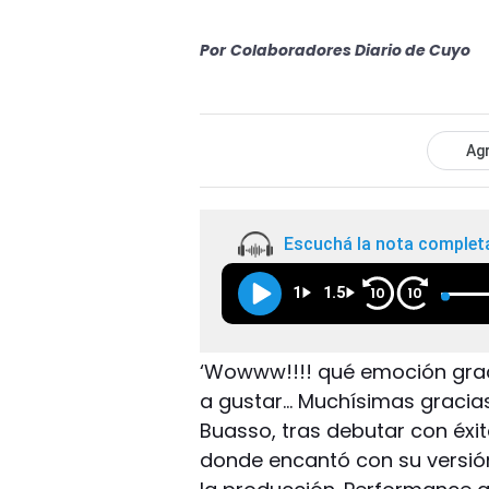
Por
Colaboradores Diario de Cuyo
Agr
Escuchá la nota complet
1
1.5
10
10
‘Wowww!!!! qué emoción grac
a gustar… Muchísimas gracia
Buasso, tras debutar con éxito
donde encantó con su versión 