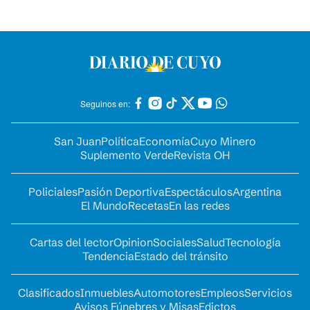
Seguinos en:
San Juan
Política
Economía
Cuyo Minero
Suplemento Verde
Revista OH
Policiales
Pasión Deportiva
Espectáculos
Argentina
El Mundo
Recetas
En las redes
Cartas del lector
Opinion
Sociales
Salud
Tecnología
Tendencia
Estado del tránsito
Clasificados
Inmuebles
Automotores
Empleos
Servicios
Avisos Fúnebres y Misas
Edictos