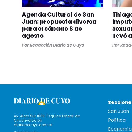
Agenda Cultural de San
Thiago
Juan: propuesta diversa
imput
para el sábado 8 de
sexual
agosto
llevó 
Por
Redacción Diario de Cuyo
Por
Redac
Seccione
San Juan
Av. Alem Sur 1639. Esquina Lateral de
Política
Circunvalación
diariodecuyo.com.ar
Economía