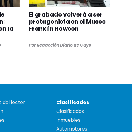
de
El grabado volverá a ser
n:
protagonista en el Museo
on la
Franklin Rawson
o
Por
Redacción Diario de Cuyo
 del lector
Clasificados
on
Clasificados
es
Inmuebles
Automotores