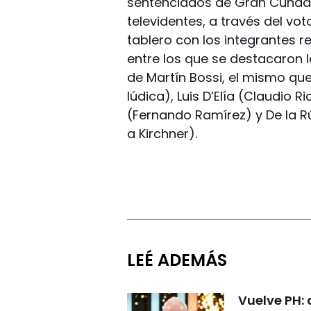
sentenciados de Gran Cuñado 
televidentes, a través del vo
tablero con los integrantes r
entre los que se destacaron l
de Martín Bossi, el mismo qu
Iúdica), Luis D’Elía (Claudio R
(Fernando Ramírez) y De la R
a Kirchner).
LEÉ ADEMÁS
Vuelve PH: 