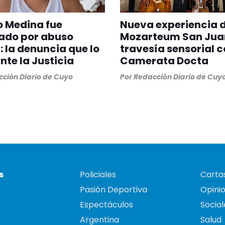
 Medina fue
Nueva experiencia 
ado por abuso
Mozarteum San Jua
: la denuncia que lo
travesía sensorial c
ante la Justicia
Camerata Docta
ción Diario de Cuyo
Por
Redacción Diario de Cuy
s
Policiales
Cartas
Pasión Deportiva
Opini
Espectáculos
Social
Argentina
Salud