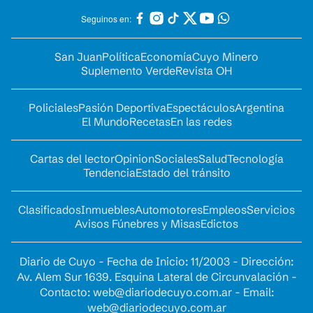
Seguinos en:
San Juan
Política
Economía
Cuyo Minero
Suplemento Verde
Revista OH
Policiales
Pasión Deportiva
Espectáculos
Argentina
El Mundo
Recetas
En las redes
Cartas del lector
Opinion
Sociales
Salud
Tecnología
Tendencia
Estado del tránsito
Clasificados
Inmuebles
Automotores
Empleos
Servicios
Avisos Fúnebres y Misas
Edictos
Diario de Cuyo - Fecha de Inicio: 11/2003 - Dirección:
Av. Alem Sur 1639. Esquina Lateral de Circunvalación -
Contacto:
web@diariodecuyo.com.ar
- Email:
web@diariodecuyo.com.ar