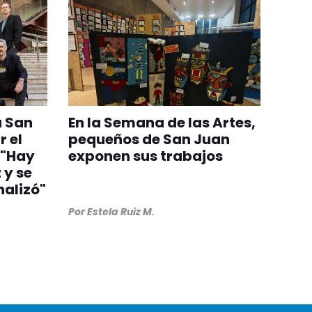
a San
En la Semana de las Artes,
 el
pequeños de San Juan
 "Hay
exponen sus trabajos
 y se
nalizó"
Por
Estela Ruiz M.