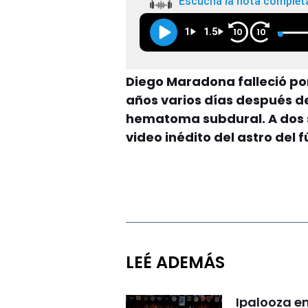
Escuchá la nota complet
1
1.5
10
10
Diego Maradona falleció por
años varios días después d
hematoma subdural. A dos s
video inédito del astro del 
LEÉ ADEMÁS
Ipalooza e