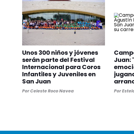
Unos 300 niños y jóvenes
Campe
serán parte del Festival
Juan:
Internacional para Coros
emoci
Infantiles y Juveniles en
jugan
San Juan
arran
Por
Celeste Roco Navea
Por
Estel