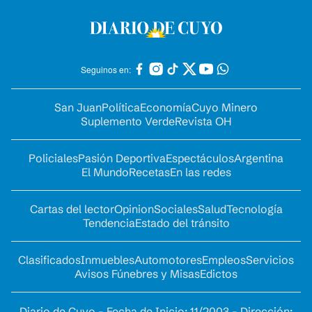
Seguinos en:
San Juan
Política
Economía
Cuyo Minero
Suplemento Verde
Revista OH
Policiales
Pasión Deportiva
Espectáculos
Argentina
El Mundo
Recetas
En las redes
Cartas del lector
Opinion
Sociales
Salud
Tecnología
Tendencia
Estado del tránsito
Clasificados
Inmuebles
Automotores
Empleos
Servicios
Avisos Fúnebres y Misas
Edictos
Diario de Cuyo - Fecha de Inicio: 11/2003 - Dirección: