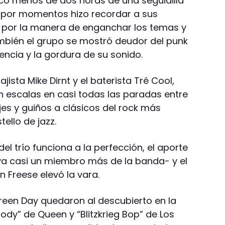
oco menos de dos horas de una seguidilla
e por momentos hizo recordar a sus
por la manera de enganchar los temas y
mbién el grupo se mostró deudor del punk
tencia y la gordura de su sonido.
ista Mike Dirnt y el baterista Tré Cool,
n escalas en casi todas las paradas entre
jes y guiños a clásicos del rock más
ello de jazz.
el trío funciona a la perfección, el aporte
–ya casi un miembro más de la banda- y el
n Freese elevó la vara.
Green Day quedaron al descubierto en la
dy” de Queen y “Blitzkrieg Bop” de Los