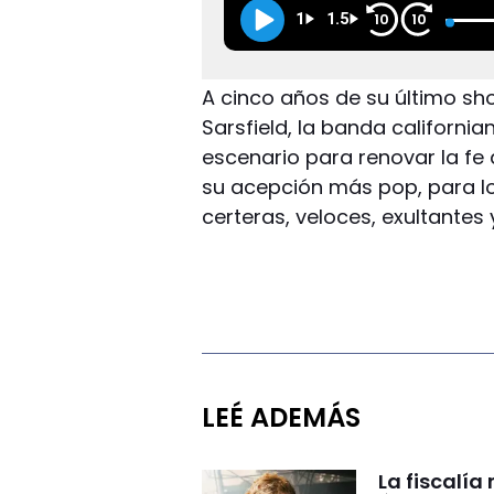
1
1.5
10
10
A cinco años de su último sho
Sarsfield, la banda californ
escenario para renovar la fe 
su acepción más pop, para lo
certeras, veloces, exultantes 
LEÉ ADEMÁS
La fiscalía