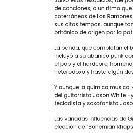
Salvo esos resquicios, fue p
de canciones, a un ritmo qu
coterráneos de Los Ramones 
sus altos tempos, aunque ta
británico de origen por la po
La banda, que completan el baj
incluyó a su abanico punk co
el pop y el hardcore, homena
heterodoxo y hasta algún dest
Y aunque la química musical d
del guitarrista Jason White 
tecladista y saxofonista Jaso
Las variadas influencias de 
elección de “Bohemian Rhapso