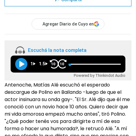
Agregar Diario de Cuyo en
Escuchá la nota completa
1
1.5
10
10
Powered by Thinkindot Audio
Antenoche, Matías Alé escuchó el esperado
descargue de Polino en Bailando -luego de que el
actor insinuara su onda gay-. "El Sr. Alé dijo que él me
conoció con un novio hace 10 años. Quiero decir que
mi vida amorosa empezó mucho antes", tiró Polino.
"¿Qué poder tenés vos para dirigirte a mí de esa
forma o hacer una humorada?, le retrucó Alé. "A mí
no me ofende lo que dijiste, sino que me asocien con