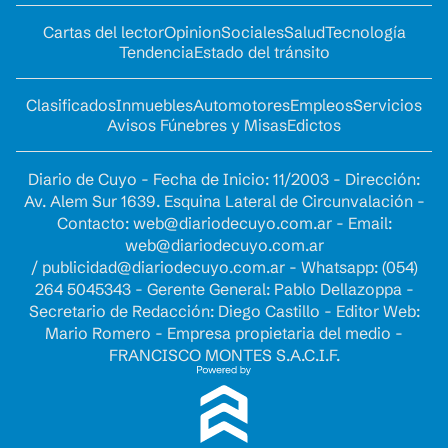
Cartas del lector
Opinion
Sociales
Salud
Tecnología
Tendencia
Estado del tránsito
Clasificados
Inmuebles
Automotores
Empleos
Servicios
Avisos Fúnebres y Misas
Edictos
Diario de Cuyo - Fecha de Inicio: 11/2003 - Dirección:
Av. Alem Sur 1639. Esquina Lateral de Circunvalación -
Contacto:
web@diariodecuyo.com.ar
- Email:
web@diariodecuyo.com.ar
/
publicidad@diariodecuyo.com.ar
-
Whatsapp: (054)
264 5045343 - Gerente General: Pablo Dellazoppa -
Secretario de Redacción: Diego Castillo - Editor Web:
Mario Romero - Empresa propietaria del medio -
FRANCISCO MONTES S.A.C.I.F.