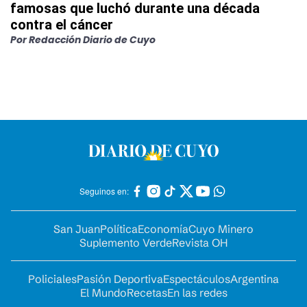
famosas que luchó durante una década
contra el cáncer
Por
Redacción Diario de Cuyo
Seguinos en:
San Juan
Política
Economía
Cuyo Minero
Suplemento Verde
Revista OH
Policiales
Pasión Deportiva
Espectáculos
Argentina
El Mundo
Recetas
En las redes