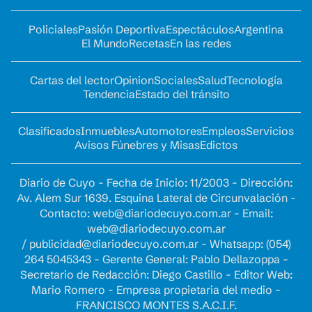
Policiales
Pasión Deportiva
Espectáculos
Argentina
El Mundo
Recetas
En las redes
Cartas del lector
Opinion
Sociales
Salud
Tecnología
Tendencia
Estado del tránsito
Clasificados
Inmuebles
Automotores
Empleos
Servicios
Avisos Fúnebres y Misas
Edictos
Diario de Cuyo - Fecha de Inicio: 11/2003 - Dirección:
Av. Alem Sur 1639. Esquina Lateral de Circunvalación -
Contacto:
web@diariodecuyo.com.ar
- Email:
web@diariodecuyo.com.ar
/
publicidad@diariodecuyo.com.ar
-
Whatsapp: (054)
264 5045343 - Gerente General: Pablo Dellazoppa -
Secretario de Redacción: Diego Castillo - Editor Web:
Mario Romero - Empresa propietaria del medio -
FRANCISCO MONTES S.A.C.I.F.