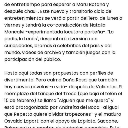
de entretiempo para esperar a Maru Botana y
después chau-. Este nuevo y transitorio ciclo de
entretenimientos se verá a partir del 1ero, de lunes a
viernes y tendrá la co-conducción de Natalia
Moncalvi -experimentada locutora porteña-. "Lo
pedís, lo tenés", despuntará diversión con
curiosidades, bromas a celebrities del país y del
mundo, videos de archivo y también juegos con la
participación del público.
Hasta aquí todas son propuestas con perfiles de
divertimento. Pero calma Doña Rosa, que también
hay nuevas novelas -o vida- después de Valientes. El
reemplazo del tanque del Trece (que baja el telón el
15 de febrero) se llama "Alguien que me quiera" y
está protagonizado por Andreíta del Boca -al igual
que Repetto quiere olvidar tropezones- y el maduro
Osvaldo Laport; con el apoyo de Lopilato, Saccone,
Palomino y un montón de caripelas conocidas. Esta