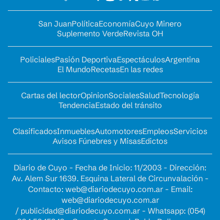
San Juan
Política
Economía
Cuyo Minero
Suplemento Verde
Revista OH
Policiales
Pasión Deportiva
Espectáculos
Argentina
El Mundo
Recetas
En las redes
Cartas del lector
Opinion
Sociales
Salud
Tecnología
Tendencia
Estado del tránsito
Clasificados
Inmuebles
Automotores
Empleos
Servicios
Avisos Fúnebres y Misas
Edictos
Diario de Cuyo - Fecha de Inicio: 11/2003 - Dirección:
Av. Alem Sur 1639. Esquina Lateral de Circunvalación -
Contacto:
web@diariodecuyo.com.ar
- Email:
web@diariodecuyo.com.ar
/
publicidad@diariodecuyo.com.ar
-
Whatsapp: (054)