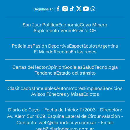
Seguinos en:
San Juan
Política
Economía
Cuyo Minero
Suplemento Verde
Revista OH
Policiales
Pasión Deportiva
Espectáculos
Argentina
El Mundo
Recetas
En las redes
Cartas del lector
Opinion
Sociales
Salud
Tecnología
Tendencia
Estado del tránsito
Clasificados
Inmuebles
Automotores
Empleos
Servicios
Avisos Fúnebres y Misas
Edictos
Diario de Cuyo - Fecha de Inicio: 11/2003 - Dirección:
Av. Alem Sur 1639. Esquina Lateral de Circunvalación -
Contacto:
web@diariodecuyo.com.ar
- Email:
web@diariodecuyo.com.ar