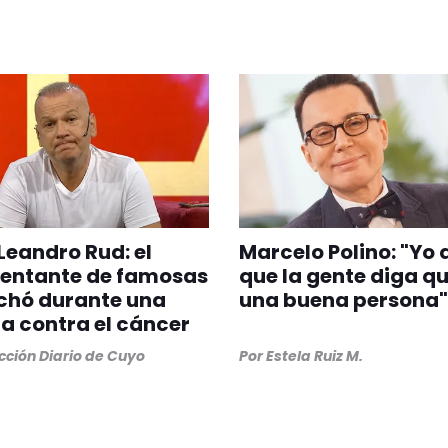
Leandro Rud: el
Marcelo Polino: "Yo 
sentante de famosas
que la gente diga q
chó durante una
una buena persona"
 contra el cáncer
ción Diario de Cuyo
Por
Estela Ruiz M.