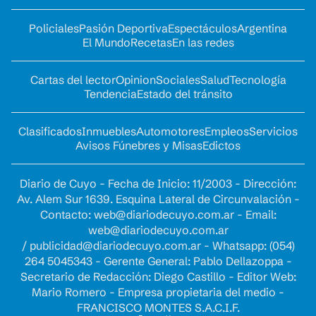
Policiales
Pasión Deportiva
Espectáculos
Argentina
El Mundo
Recetas
En las redes
Cartas del lector
Opinion
Sociales
Salud
Tecnología
Tendencia
Estado del tránsito
Clasificados
Inmuebles
Automotores
Empleos
Servicios
Avisos Fúnebres y Misas
Edictos
Diario de Cuyo - Fecha de Inicio: 11/2003 - Dirección:
Av. Alem Sur 1639. Esquina Lateral de Circunvalación -
Contacto:
web@diariodecuyo.com.ar
- Email:
web@diariodecuyo.com.ar
/
publicidad@diariodecuyo.com.ar
-
Whatsapp: (054)
264 5045343 - Gerente General: Pablo Dellazoppa -
Secretario de Redacción: Diego Castillo - Editor Web:
Mario Romero - Empresa propietaria del medio -
FRANCISCO MONTES S.A.C.I.F.