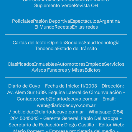
Suplemento Verde
Revista OH
Policiales
Pasión Deportiva
Espectáculos
Argentina
El Mundo
Recetas
En las redes
Cartas del lector
Opinion
Sociales
Salud
Tecnología
Tendencia
Estado del tránsito
Clasificados
Inmuebles
Automotores
Empleos
Servicios
Avisos Fúnebres y Misas
Edictos
Diario de Cuyo - Fecha de Inicio: 11/2003 - Dirección:
Av. Alem Sur 1639. Esquina Lateral de Circunvalación -
Contacto:
web@diariodecuyo.com.ar
- Email:
web@diariodecuyo.com.ar
/
publicidad@diariodecuyo.com.ar
-
Whatsapp: (054)
264 5045343 - Gerente General: Pablo Dellazoppa -
Secretario de Redacción: Diego Castillo - Editor Web:
Mario Romero - Empresa propietaria del medio -