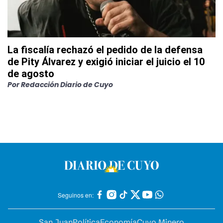
La fiscalía rechazó el pedido de la defensa
de Pity Álvarez y exigió iniciar el juicio el 10
de agosto
Por
Redacción Diario de Cuyo
Seguinos en:
San Juan
Política
Economía
Cuyo Minero