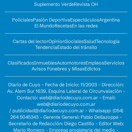
Suplemento Verde
Revista OH
Policiales
Pasión Deportiva
Espectáculos
Argentina
El Mundo
Recetas
En las redes
Cartas del lector
Opinion
Sociales
Salud
Tecnología
Tendencia
Estado del tránsito
Clasificados
Inmuebles
Automotores
Empleos
Servicios
Avisos Fúnebres y Misas
Edictos
Diario de Cuyo - Fecha de Inicio: 11/2003 - Dirección:
Av. Alem Sur 1639. Esquina Lateral de Circunvalación -
Contacto:
web@diariodecuyo.com.ar
- Email:
web@diariodecuyo.com.ar
/
publicidad@diariodecuyo.com.ar
-
Whatsapp: (054)
264 5045343 - Gerente General: Pablo Dellazoppa -
Secretario de Redacción: Diego Castillo - Editor Web:
Mario Romero - Empresa propietaria del medio -