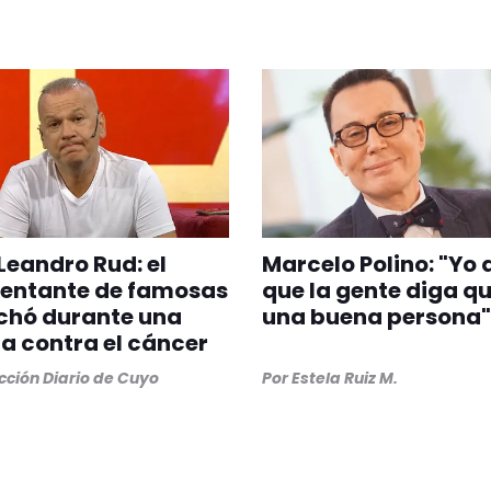
Leandro Rud: el
Marcelo Polino: "Yo 
sentante de famosas
que la gente diga q
chó durante una
una buena persona"
 contra el cáncer
ción Diario de Cuyo
Por
Estela Ruiz M.