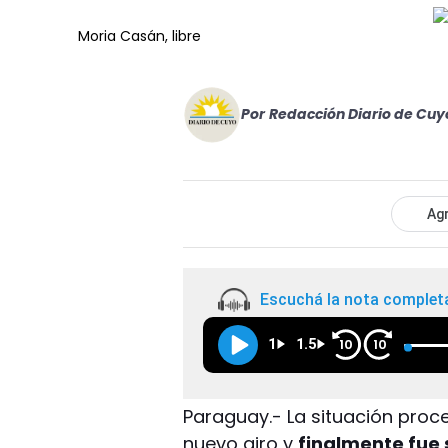
Moria Casán, libre
Por
Redacción Diario de Cuy
Agr
Escuchá la nota complet
1
1.5
10
10
Paraguay.- La situación proc
nuevo giro y
finalmente fue 