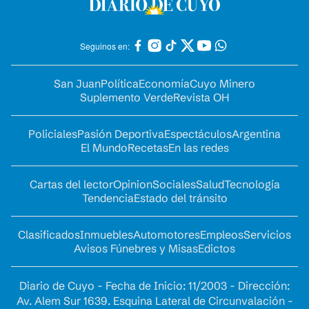
Seguinos en:
San Juan
Política
Economía
Cuyo Minero
Suplemento Verde
Revista OH
Policiales
Pasión Deportiva
Espectáculos
Argentina
El Mundo
Recetas
En las redes
Cartas del lector
Opinion
Sociales
Salud
Tecnología
Tendencia
Estado del tránsito
Clasificados
Inmuebles
Automotores
Empleos
Servicios
Avisos Fúnebres y Misas
Edictos
Diario de Cuyo - Fecha de Inicio: 11/2003 - Dirección:
Av. Alem Sur 1639. Esquina Lateral de Circunvalación -