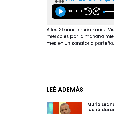
1
1.5
10
10
A los 31 años, murió Karina Vi
miércoles por la mañana mie
mes en un sanatorio porteño
LEÉ ADEMÁS
Murió Lean
luchó dura