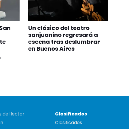
 San
Un clásico del teatro
sanjuanino regresará a
te
escena tras deslumbrar
en Buenos Aires
o
 del lector
Clasificados
on
Clasificados