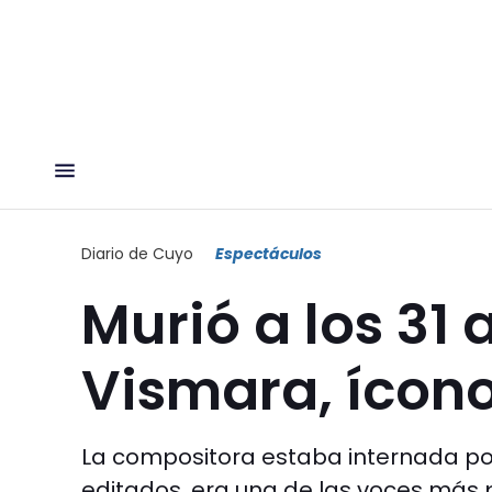
Diario de Cuyo
Espectáculos
Murió a los 31
Vismara, ícono
La compositora estaba internada por 
editados, era una de las voces más 