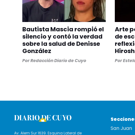
Bautista Mascia rompió el
Arte p
silencio y contó la verdad
de esc
sobre la salud de Denisse
reflex
González
Hiros
Por
Redacción Diario de Cuyo
Por
Estel
Seccione
San Juan
Av. Alem Sur 1639. Esquina Lateral de