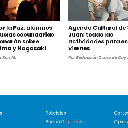
or la Paz: alumnos
Agenda Cultural de
uelas secundarias
Juan: todas las
ionarán sobre
actividades para es
hima y Nagasaki
viernes
a Ruiz M.
Por
Redacción Diario de Cuy
s
Policiales
Cartas
Pasión Deportiva
Opini