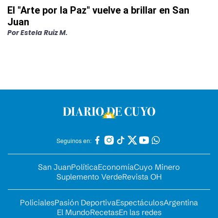
El "Arte por la Paz" vuelve a brillar en San
Juan
Por
Estela Ruiz M.
Seguinos en:
San Juan
Política
Economía
Cuyo Minero
Suplemento Verde
Revista OH
Policiales
Pasión Deportiva
Espectáculos
Argentina
El Mundo
Recetas
En las redes