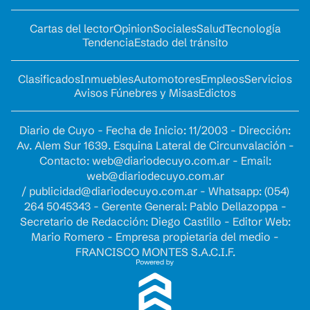
Cartas del lector
Opinion
Sociales
Salud
Tecnología
Tendencia
Estado del tránsito
Clasificados
Inmuebles
Automotores
Empleos
Servicios
Avisos Fúnebres y Misas
Edictos
Diario de Cuyo - Fecha de Inicio: 11/2003 - Dirección:
Av. Alem Sur 1639. Esquina Lateral de Circunvalación -
Contacto:
web@diariodecuyo.com.ar
- Email:
web@diariodecuyo.com.ar
/
publicidad@diariodecuyo.com.ar
-
Whatsapp: (054)
264 5045343 - Gerente General: Pablo Dellazoppa -
Secretario de Redacción: Diego Castillo - Editor Web:
Mario Romero - Empresa propietaria del medio -
FRANCISCO MONTES S.A.C.I.F.