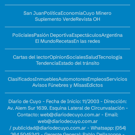
San Juan
Política
Economía
Cuyo Minero
Suplemento Verde
Revista OH
Policiales
Pasión Deportiva
Espectáculos
Argentina
El Mundo
Recetas
En las redes
Cartas del lector
Opinion
Sociales
Salud
Tecnología
Tendencia
Estado del tránsito
Clasificados
Inmuebles
Automotores
Empleos
Servicios
Avisos Fúnebres y Misas
Edictos
Diario de Cuyo - Fecha de Inicio: 11/2003 - Dirección:
Av. Alem Sur 1639. Esquina Lateral de Circunvalación -
Contacto:
web@diariodecuyo.com.ar
- Email:
web@diariodecuyo.com.ar
/
publicidad@diariodecuyo.com.ar
-
Whatsapp: (054)
264 5045343 - Gerente General: Pablo Dellazoppa -