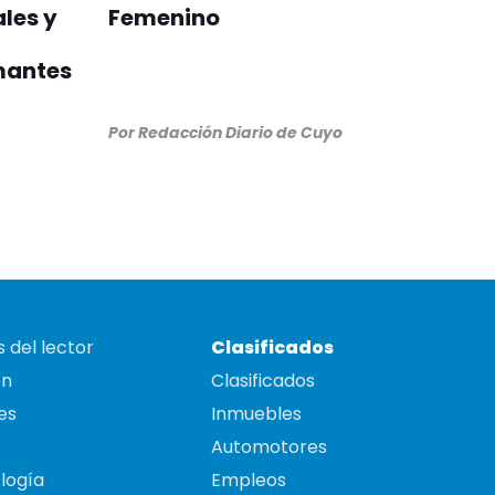
les y
Femenino
mantes
Por
Redacción Diario de Cuyo
 del lector
Clasificados
on
Clasificados
es
Inmuebles
Automotores
logía
Empleos