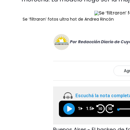
Se ‘filtraron’ fotos ultra hot de Andrea Rincón
Por
Redacción Diario de Cuy
Agr
Escuchá la nota complet
1
1.5
10
10
Buenos Aires.- El hackeo de 