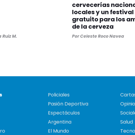
cervecerías naciona
locales y un festival
gratuito para los a
de la cerveza
a Ruiz M.
Por
Celeste Roco Navea
s
Policiales
Cartas
Pasión Deportiva
Opini
Espectáculos
Social
Argentina
Salud
ro
El Mundo
Tecno