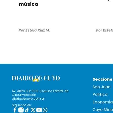
música
Por
Estela Ruiz M.
Por
Estel
Seccione
San Juan
Av. Alem Sur 1639. Esquina Lateral de
Política
Circunvalación
diariodecuyo.com.ar
Economía
Siguenos en:
Cuyo Mine