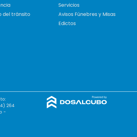
ncia
Servicios
 del tránsito
Avisos Fúnebres y Misas
Edictos
to:
54) 264
o -