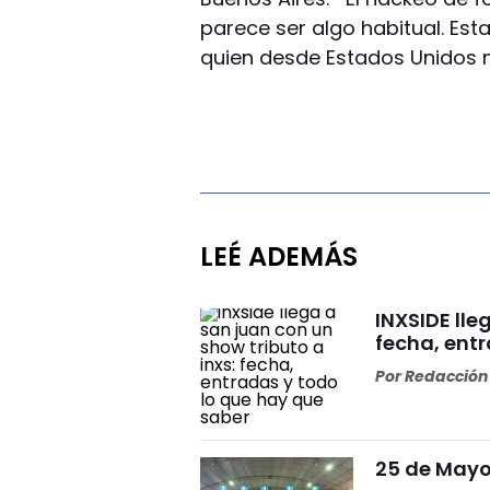
parece ser algo habitual. Est
quien desde Estados Unidos 
LEÉ ADEMÁS
INXSIDE lle
fecha, ent
Por
Redacción 
25 de Mayo 