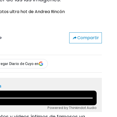
Compartir
o
egar Diario de Cuyo en
a
Powered by Thinkindot Audio
fotos y videos íntimos de famosos ya