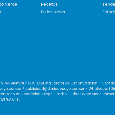
to Verde
Recetas
Tende
H
En las redes
Estado
ión: Av. Alem Sur 1639. Esquina Lateral de Circunvalación - Contac
cuyo.com.ar
/
publicidad@diariodecuyo.com.ar
-
Whatsapp: (0
cretario de Redacción: Diego Castillo - Editor Web: Mario Romer
 S.A.C.I.F.