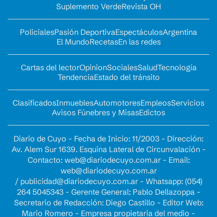
Suplemento Verde
Revista OH
Policiales
Pasión Deportiva
Espectáculos
Argentina
El Mundo
Recetas
En las redes
Cartas del lector
Opinion
Sociales
Salud
Tecnología
Tendencia
Estado del tránsito
Clasificados
Inmuebles
Automotores
Empleos
Servicios
Avisos Fúnebres y Misas
Edictos
Diario de Cuyo - Fecha de Inicio: 11/2003 - Dirección:
Av. Alem Sur 1639. Esquina Lateral de Circunvalación -
Contacto:
web@diariodecuyo.com.ar
- Email:
web@diariodecuyo.com.ar
/
publicidad@diariodecuyo.com.ar
-
Whatsapp: (054)
264 5045343 - Gerente General: Pablo Dellazoppa -
Secretario de Redacción: Diego Castillo - Editor Web:
Mario Romero - Empresa propietaria del medio -