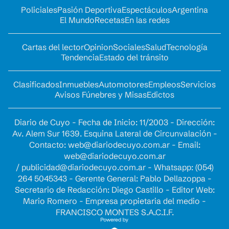
Policiales
Pasión Deportiva
Espectáculos
Argentina
El Mundo
Recetas
En las redes
Cartas del lector
Opinion
Sociales
Salud
Tecnología
Tendencia
Estado del tránsito
Clasificados
Inmuebles
Automotores
Empleos
Servicios
Avisos Fúnebres y Misas
Edictos
Diario de Cuyo - Fecha de Inicio: 11/2003 - Dirección:
Av. Alem Sur 1639. Esquina Lateral de Circunvalación -
Contacto:
web@diariodecuyo.com.ar
- Email:
web@diariodecuyo.com.ar
/
publicidad@diariodecuyo.com.ar
-
Whatsapp: (054)
264 5045343 - Gerente General: Pablo Dellazoppa -
Secretario de Redacción: Diego Castillo - Editor Web:
Mario Romero - Empresa propietaria del medio -
FRANCISCO MONTES S.A.C.I.F.