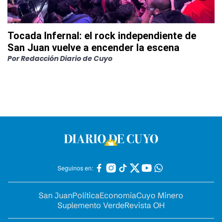
Tocada Infernal: el rock independiente de
San Juan vuelve a encender la escena
Por
Redacción Diario de Cuyo
Seguinos en:
San Juan
Política
Economía
Cuyo Minero
Suplemento Verde
Revista OH