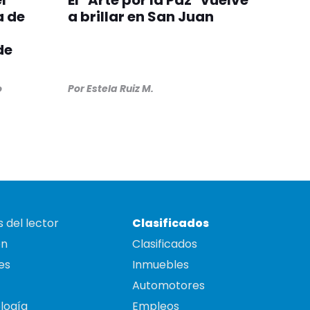
a de
a brillar en San Juan
 de
o
Por
Estela Ruiz M.
 del lector
Clasificados
on
Clasificados
es
Inmuebles
Automotores
logía
Empleos