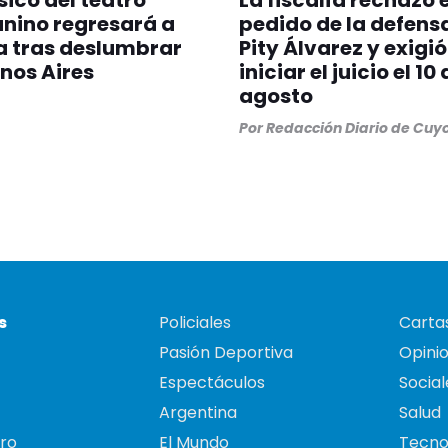
nino regresará a
pedido de la defens
a tras deslumbrar
Pity Álvarez y exigió
nos Aires
iniciar el juicio el 10
agosto
Por
Redacción Diario de Cuy
s
Policiales
Cartas
Pasión Deportiva
Opini
Espectáculos
Social
Argentina
Salud
ro
El Mundo
Tecno