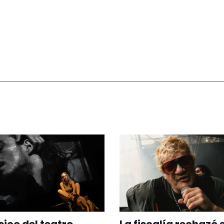
sico del teatro
La fiscalía rechazó e