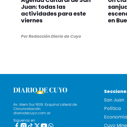
Juan: todas las
sanjua
actividades para este
escen
viernes
en Bue
Por
Redacción Diario de Cuyo
Seccione
San Juan
Av. Alem Sur 1639. Esquina Lateral de
Política
Circunvalación
diariodecuyo.com.ar
Economía
Siguenos en:
Cuyo Mine