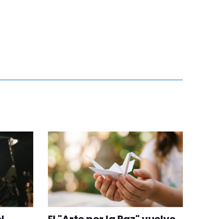
l
El "Arte por la Paz" vuelve