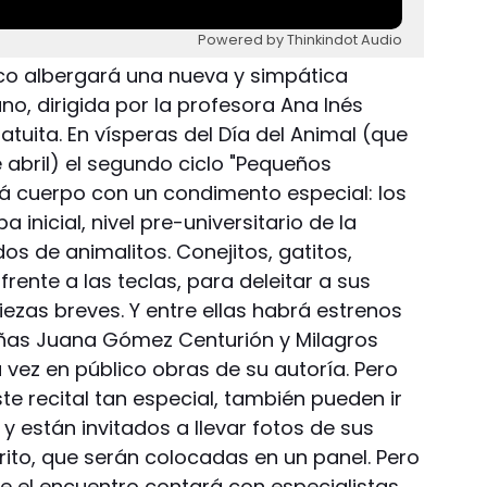
Powered by Thinkindot Audio
co albergará una nueva y simpática
ano, dirigida por la profesora Ana Inés
ratuita. En vísperas del Día del Animal (que
 abril) el segundo ciclo "Pequeños
á cuerpo con un condimento especial: los
 inicial, nivel pre-universitario de la
s de animalitos. Conejitos, gatitos,
rente a las teclas, para deleitar a sus
iezas breves. Y entre ellas habrá estrenos
ñas Juana Gómez Centurión y Milagros
vez en público obras de su autoría. Pero
e recital tan especial, también pueden ir
y están invitados a llevar fotos de sus
to, que serán colocadas en un panel. Pero
ue el encuentro contará con especialistas