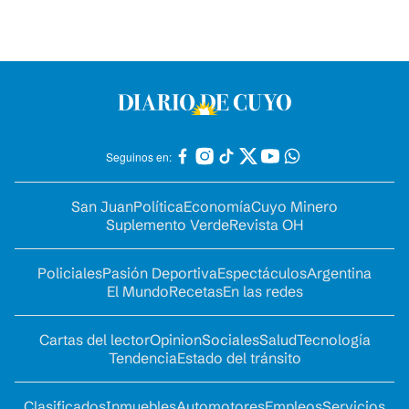
Seguinos en:
San Juan
Política
Economía
Cuyo Minero
Suplemento Verde
Revista OH
Policiales
Pasión Deportiva
Espectáculos
Argentina
El Mundo
Recetas
En las redes
Cartas del lector
Opinion
Sociales
Salud
Tecnología
Tendencia
Estado del tránsito
Clasificados
Inmuebles
Automotores
Empleos
Servicios