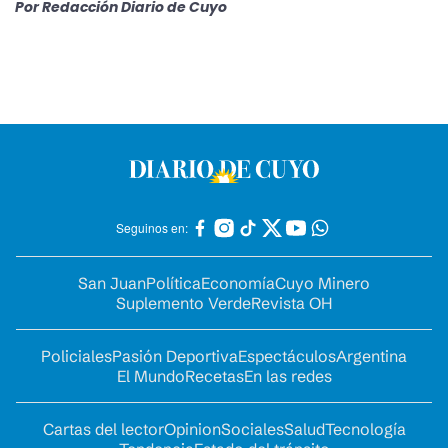
Por
Redacción Diario de Cuyo
Seguinos en:
San Juan
Política
Economía
Cuyo Minero
Suplemento Verde
Revista OH
Policiales
Pasión Deportiva
Espectáculos
Argentina
El Mundo
Recetas
En las redes
Cartas del lector
Opinion
Sociales
Salud
Tecnología