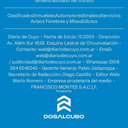
Tendencia
Estado del tránsito
Clasificados
Inmuebles
Automotores
Empleos
Servicios
Avisos Fúnebres y Misas
Edictos
Diario de Cuyo - Fecha de Inicio: 11/2003 - Dirección:
Av. Alem Sur 1639. Esquina Lateral de Circunvalación -
Contacto:
web@diariodecuyo.com.ar
- Email:
web@diariodecuyo.com.ar
/
publicidad@diariodecuyo.com.ar
-
Whatsapp: (054)
264 5045343 - Gerente General: Pablo Dellazoppa -
Secretario de Redacción: Diego Castillo - Editor Web:
Mario Romero - Empresa propietaria del medio -
FRANCISCO MONTES S.A.C.I.F.