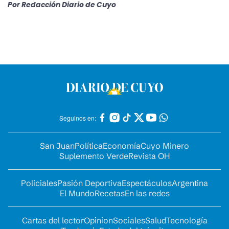
Por
Redacción Diario de Cuyo
Seguinos en:
San Juan
Política
Economía
Cuyo Minero
Suplemento Verde
Revista OH
Policiales
Pasión Deportiva
Espectáculos
Argentina
El Mundo
Recetas
En las redes
Cartas del lector
Opinion
Sociales
Salud
Tecnología