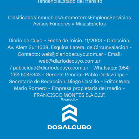
Tendencia
Estado del tránsito
Clasificados
Inmuebles
Automotores
Empleos
Servicios
Avisos Fúnebres y Misas
Edictos
Diario de Cuyo - Fecha de Inicio: 11/2003 - Dirección:
Av. Alem Sur 1639. Esquina Lateral de Circunvalación -
Contacto:
web@diariodecuyo.com.ar
- Email:
web@diariodecuyo.com.ar
/
publicidad@diariodecuyo.com.ar
-
Whatsapp: (054)
264 5045343 - Gerente General: Pablo Dellazoppa -
Secretario de Redacción: Diego Castillo - Editor Web:
Mario Romero - Empresa propietaria del medio -
FRANCISCO MONTES S.A.C.I.F.