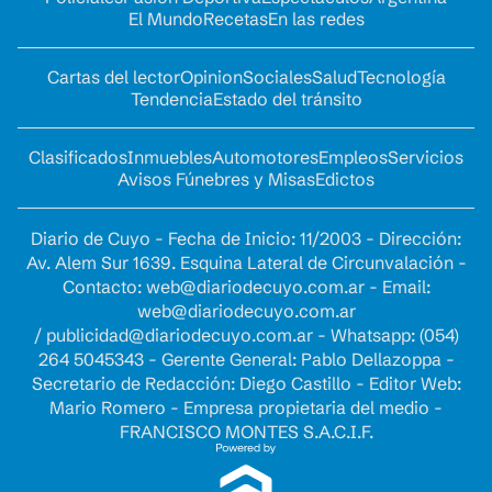
El Mundo
Recetas
En las redes
Cartas del lector
Opinion
Sociales
Salud
Tecnología
Tendencia
Estado del tránsito
Clasificados
Inmuebles
Automotores
Empleos
Servicios
Avisos Fúnebres y Misas
Edictos
Diario de Cuyo - Fecha de Inicio: 11/2003 - Dirección:
Av. Alem Sur 1639. Esquina Lateral de Circunvalación -
Contacto:
web@diariodecuyo.com.ar
- Email:
web@diariodecuyo.com.ar
/
publicidad@diariodecuyo.com.ar
-
Whatsapp: (054)
264 5045343 - Gerente General: Pablo Dellazoppa -
Secretario de Redacción: Diego Castillo - Editor Web:
Mario Romero - Empresa propietaria del medio -
FRANCISCO MONTES S.A.C.I.F.