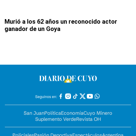
Murió a los 62 años un reconocido actor
ganador de un Goya
Seguinos en:
San Juan
Política
Economía
Cuyo Minero
Suplemento Verde
Revista OH
Policiales
Pasión Deportiva
Espectáculos
Argentina