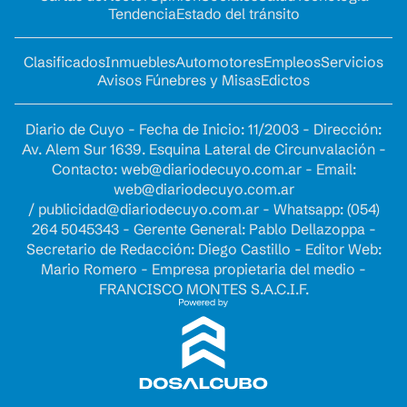
Tendencia
Estado del tránsito
Clasificados
Inmuebles
Automotores
Empleos
Servicios
Avisos Fúnebres y Misas
Edictos
Diario de Cuyo - Fecha de Inicio: 11/2003 - Dirección:
Av. Alem Sur 1639. Esquina Lateral de Circunvalación -
Contacto:
web@diariodecuyo.com.ar
- Email:
web@diariodecuyo.com.ar
/
publicidad@diariodecuyo.com.ar
-
Whatsapp: (054)
264 5045343 - Gerente General: Pablo Dellazoppa -
Secretario de Redacción: Diego Castillo - Editor Web:
Mario Romero - Empresa propietaria del medio -
FRANCISCO MONTES S.A.C.I.F.