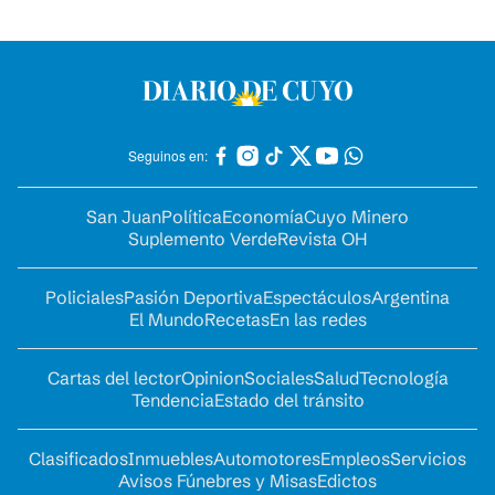
Seguinos en:
San Juan
Política
Economía
Cuyo Minero
Suplemento Verde
Revista OH
Policiales
Pasión Deportiva
Espectáculos
Argentina
El Mundo
Recetas
En las redes
Cartas del lector
Opinion
Sociales
Salud
Tecnología
Tendencia
Estado del tránsito
Clasificados
Inmuebles
Automotores
Empleos
Servicios
Avisos Fúnebres y Misas
Edictos