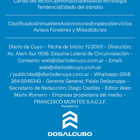
Cartas del lector
Opinion
Sociales
Salud
Tecnología
Tendencia
Estado del tránsito
Clasificados
Inmuebles
Automotores
Empleos
Servicios
Avisos Fúnebres y Misas
Edictos
Diario de Cuyo - Fecha de Inicio: 11/2003 - Dirección:
Av. Alem Sur 1639. Esquina Lateral de Circunvalación -
Contacto:
web@diariodecuyo.com.ar
- Email:
web@diariodecuyo.com.ar
/
publicidad@diariodecuyo.com.ar
-
Whatsapp: (054)
264 5045343 - Gerente General: Pablo Dellazoppa -
Secretario de Redacción: Diego Castillo - Editor Web:
Mario Romero - Empresa propietaria del medio -
FRANCISCO MONTES S.A.C.I.F.