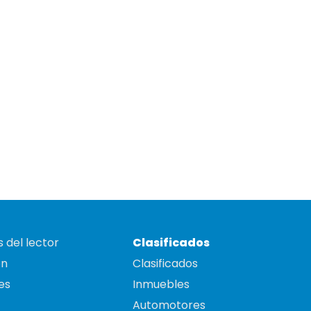
 del lector
Clasificados
on
Clasificados
es
Inmuebles
Automotores