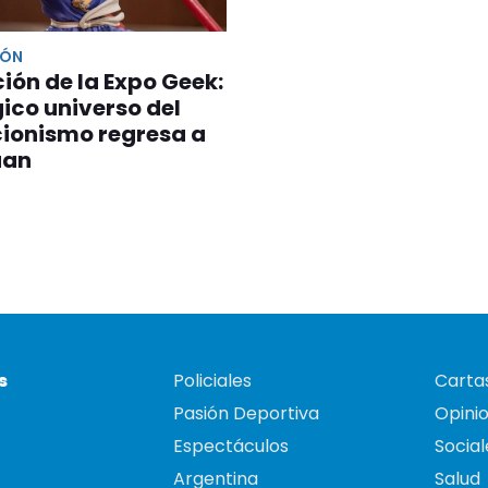
IÓN
ción de la Expo Geek:
ico universo del
cionismo regresa a
uan
s
Policiales
Cartas
Pasión Deportiva
Opini
Espectáculos
Social
Argentina
Salud