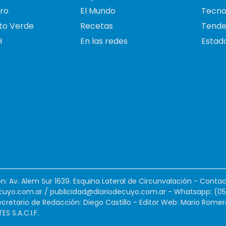
ro
El Mundo
Tecno
to Verde
Recetas
Tende
H
En las redes
Estado
ión: Av. Alem Sur 1639. Esquina Lateral de Circunvalación - Contac
cuyo.com.ar
/
publicidad@diariodecuyo.com.ar
-
Whatsapp: (0
cretario de Redacción: Diego Castillo - Editor Web: Mario Romer
 S.A.C.I.F.