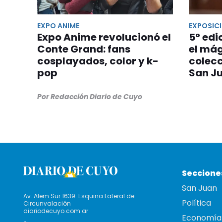
EXPO ANIME
EXPOSIC
Expo Anime revolucionó el
5° edi
Conte Grand: fans
el mág
cosplayados, color y k-
colec
pop
San J
Por Redacción Diario de Cuyo
Seccione
San Juan
Av. Alem Sur 1639. Esquina Lateral de
Política
Circunvalación
diariodecuyo.com.ar
Economía