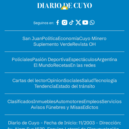
Seguinos en:
San Juan
Política
Economía
Cuyo Minero
Suplemento Verde
Revista OH
Policiales
Pasión Deportiva
Espectáculos
Argentina
El Mundo
Recetas
En las redes
Cartas del lector
Opinion
Sociales
Salud
Tecnología
Tendencia
Estado del tránsito
Clasificados
Inmuebles
Automotores
Empleos
Servicios
Avisos Fúnebres y Misas
Edictos
Diario de Cuyo - Fecha de Inicio: 11/2003 - Dirección: