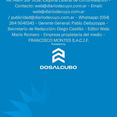
Av. Alem Sur 1639. Esquina Lateral de Circunvalación -
Contacto:
web@diariodecuyo.com.ar
- Email:
web@diariodecuyo.com.ar
/
publicidad@diariodecuyo.com.ar
-
Whatsapp: (054)
264 5045343 - Gerente General: Pablo Dellazoppa -
Secretario de Redacción: Diego Castillo - Editor Web:
Mario Romero - Empresa propietaria del medio -
FRANCISCO MONTES S.A.C.I.F.