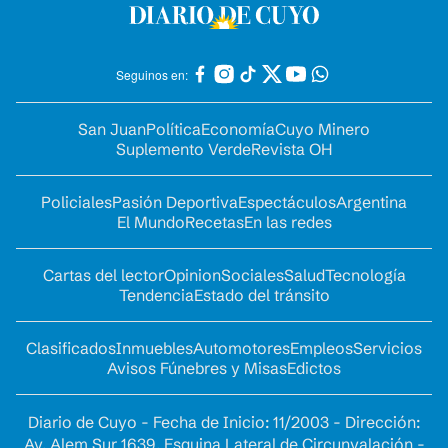
Seguinos en:
San Juan
Política
Economía
Cuyo Minero
Suplemento Verde
Revista OH
Policiales
Pasión Deportiva
Espectáculos
Argentina
El Mundo
Recetas
En las redes
Cartas del lector
Opinion
Sociales
Salud
Tecnología
Tendencia
Estado del tránsito
Clasificados
Inmuebles
Automotores
Empleos
Servicios
Avisos Fúnebres y Misas
Edictos
Diario de Cuyo - Fecha de Inicio: 11/2003 - Dirección:
Av. Alem Sur 1639. Esquina Lateral de Circunvalación -