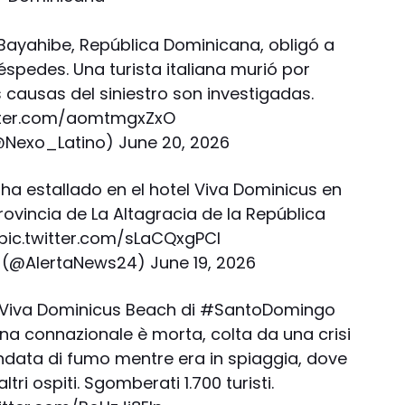
 Bayahibe, República Dominicana, obligó a
spedes. Una turista italiana murió por
 causas del siniestro son investigadas.
itter.com/aomtmgxZxO
@Nexo_Latino)
June 20, 2026
ha estallado en el hotel Viva Dominicus en
ovincia de La Altagracia de la República
pic.twitter.com/sLaCQxgPCI
4 (@AlertaNews24)
June 19, 2026
 Viva Dominicus Beach di
#SantoDomingo
 Una connazionale è morta, colta da una crisi
ondata di fumo mentre era in spiaggia, dove
ltri ospiti. Sgomberati 1.700 turisti.