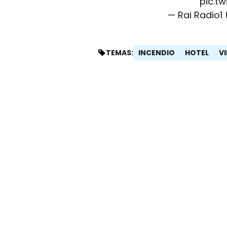
pic.tw
— Rai Radio1
INCENDIO
HOTEL
V
TEMAS: