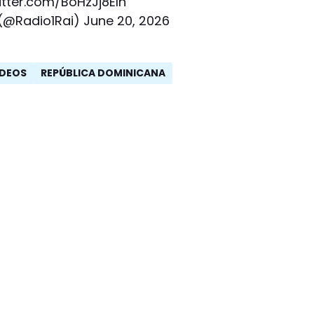
itter.com/BoHzJj8Eln
 (@Radio1Rai)
June 20, 2026
IDEOS
REPÚBLICA DOMINICANA