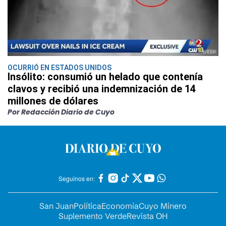
OCURRIÓ EN ESTADOS UNIDOS
Insólito: consumió un helado que contenía
clavos y recibió una indemnización de 14
millones de dólares
Por Redacción Diario de Cuyo
Seguinos en:
San Juan
Política
Economía
Cuyo Minero
Suplemento Verde
Revista OH