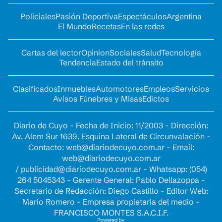
Policiales
Pasión Deportiva
Espectáculos
Argentina
El Mundo
Recetas
En las redes
Cartas del lector
Opinion
Sociales
Salud
Tecnología
Tendencia
Estado del tránsito
Clasificados
Inmuebles
Automotores
Empleos
Servicios
Avisos Fúnebres y Misas
Edictos
Diario de Cuyo - Fecha de Inicio: 11/2003 - Dirección:
Av. Alem Sur 1639. Esquina Lateral de Circunvalación -
Contacto:
web@diariodecuyo.com.ar
- Email:
web@diariodecuyo.com.ar
/
publicidad@diariodecuyo.com.ar
-
Whatsapp: (054)
264 5045343 - Gerente General: Pablo Dellazoppa -
Secretario de Redacción: Diego Castillo - Editor Web:
Mario Romero - Empresa propietaria del medio -
FRANCISCO MONTES S.A.C.I.F.