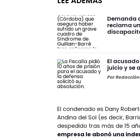
LEÉ ADEMÁS
Demanda a 
reclama un
discapaci
El acusado
juicio y se 
Por
Redacción 
El condenado es Dany Robert
Andina del Sol (es decir, Barr
despedido tras más de 15 año
empresa le abonó una ind