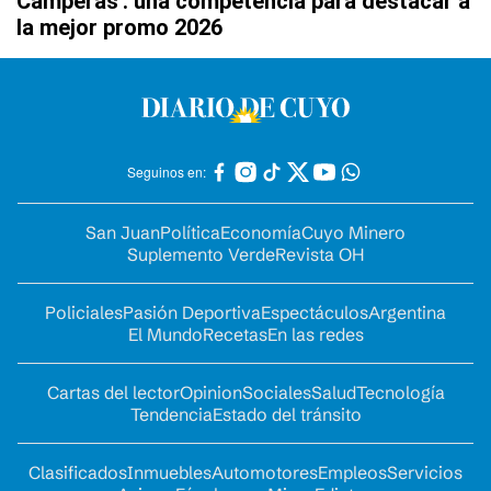
Camperas': una competencia para destacar a
la mejor promo 2026
Seguinos en:
San Juan
Política
Economía
Cuyo Minero
Suplemento Verde
Revista OH
Policiales
Pasión Deportiva
Espectáculos
Argentina
El Mundo
Recetas
En las redes
Cartas del lector
Opinion
Sociales
Salud
Tecnología
Tendencia
Estado del tránsito
Clasificados
Inmuebles
Automotores
Empleos
Servicios