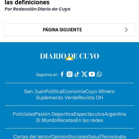
las definiciones
Por Redacción Diario de Cuyo
PÁGINA SIGUIENTE
Seguinos en:
San Juan
Política
Economía
Cuyo Minero
Suplemento Verde
Revista OH
Policiales
Pasión Deportiva
Espectáculos
Argentina
El Mundo
Recetas
En las redes
Cartas del lector
Opinion
Sociales
Salud
Tecnología