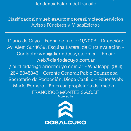
Tendencia
Estado del tránsito
Clasificados
Inmuebles
Automotores
Empleos
Servicios
Avisos Fúnebres y Misas
Edictos
Diario de Cuyo - Fecha de Inicio: 11/2003 - Dirección:
Av. Alem Sur 1639. Esquina Lateral de Circunvalación -
Contacto:
web@diariodecuyo.com.ar
- Email:
web@diariodecuyo.com.ar
/
publicidad@diariodecuyo.com.ar
-
Whatsapp: (054)
264 5045343 - Gerente General: Pablo Dellazoppa -
Secretario de Redacción: Diego Castillo - Editor Web:
Mario Romero - Empresa propietaria del medio -
FRANCISCO MONTES S.A.C.I.F.